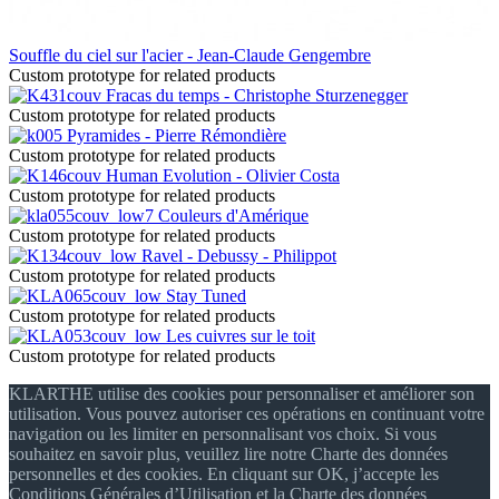
Souffle du ciel sur l'acier - Jean-Claude Gengembre
Custom prototype for related products
Fracas du temps - Christophe Sturzenegger
Custom prototype for related products
Pyramides - Pierre Rémondière
Custom prototype for related products
Human Evolution - Olivier Costa
Custom prototype for related products
Couleurs d'Amérique
Custom prototype for related products
Ravel - Debussy - Philippot
Custom prototype for related products
Stay Tuned
Custom prototype for related products
Les cuivres sur le toit
Custom prototype for related products
KLARTHE utilise des cookies pour personnaliser et améliorer son
utilisation. Vous pouvez autoriser ces opérations en continuant votre
navigation ou les limiter en personnalisant vos choix. Si vous
souhaitez en savoir plus, veuillez lire notre Charte des données
personnelles et des cookies. En cliquant sur OK, j’accepte les
Conditions Générales d’Utilisation et la Charte des données