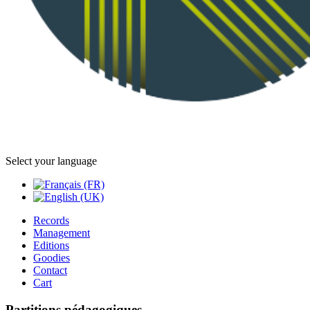
Select your language
Records
Management
Editions
Goodies
Contact
Cart
Partitions pédagogiques