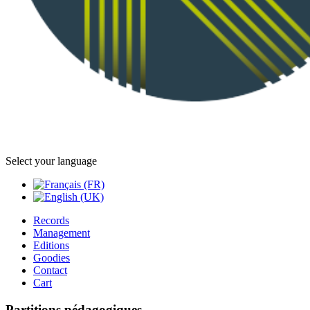
Select your language
Records
Management
Editions
Goodies
Contact
Cart
Partitions pédagogiques