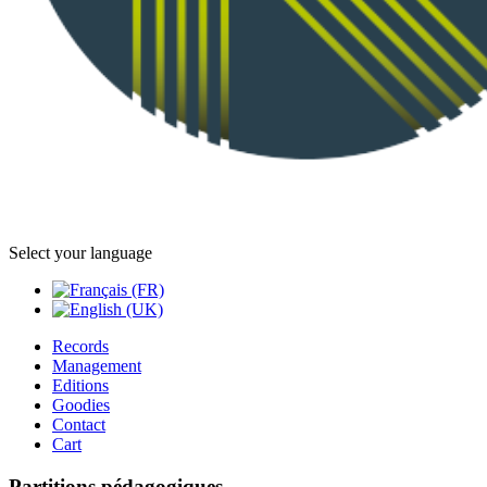
Select your language
Records
Management
Editions
Goodies
Contact
Cart
Partitions pédagogiques