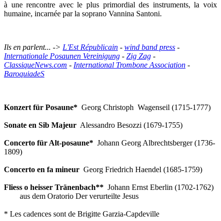
à une rencontre avec le plus primordial des instruments, la voix
humaine, incarnée par la soprano Vannina Santoni.
Ils en parlent... ->
L'Est Républicain
-
wind band press
-
Internationale Posaunen Vereinigung
-
Zig Zag
-
ClassiqueNews.com
-
International Trombone Association
-
BaroquiadeS
Konzert für Posaune*
Georg Christoph Wagenseil (1715-1777)
Sonate en Sib Majeur
Alessandro Besozzi (1679-1755)
Concerto für Alt-posaune*
Johann Georg Albrechtsberger (1736-
1809)
Concerto en fa mineur
Georg Friedrich Haendel (1685-1759)
Fliess o heisser Tränenbach**
Johann Ernst Eberlin (1702-1762)
aus dem Oratorio Der verurteilte Jesus
* Les cadences sont de Brigitte Garzia-Capdeville