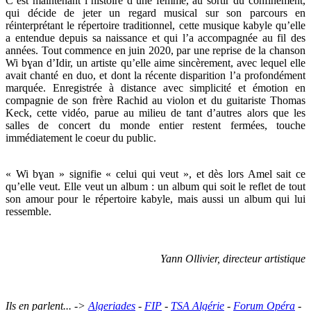
C’est maintenant l’histoire d’une femme, au sortir du confinement,
qui décide de jeter un regard musical sur son parcours en
réinterprétant le répertoire traditionnel, cette musique kabyle qu’elle
a entendue depuis sa naissance et qui l’a accompagnée au fil des
années. Tout commence en juin 2020, par une reprise de la chanson
Wi bɣan d’Idir, un artiste qu’elle aime sincèrement, avec lequel elle
avait chanté en duo, et dont la récente disparition l’a profondément
marquée. Enregistrée à distance avec simplicité et émotion en
compagnie de son frère Rachid au violon et du guitariste Thomas
Keck, cette vidéo, parue au milieu de tant d’autres alors que les
salles de concert du monde entier restent fermées, touche
immédiatement le coeur du public.
« Wi bɣan » signifie « celui qui veut », et dès lors Amel sait ce
qu’elle veut. Elle veut un album : un album qui soit le reflet de tout
son amour pour le répertoire kabyle, mais aussi un album qui lui
ressemble.
Yann Ollivier, directeur artistique
Ils en parlent... ->
Algeriades
-
FIP
-
TSA Algérie
-
Forum Opéra
-