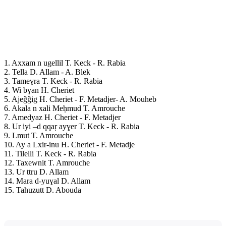
1. Axxam n ugellil T. Keck - R. Rabia
2. Tella D. Allam - A. Blek
3. Tameɣra T. Keck - R. Rabia
4. Wi bɣan H. Cheriet
5. Ajeǧǧig H. Cheriet - F. Metadjer- A. Mouheb
6. Akala n xali Meḥmud T. Amrouche
7. Amedyaz H. Cheriet - F. Metadjer
8. Ur iyi –d qqaṛ ayɣer T. Keck - R. Rabia
9. Lmut T. Amrouche
10. Ay a Lxir-inu H. Cheriet - F. Metadje
11. Tilelli T. Keck - R. Rabia
12. Taxewnit T. Amrouche
13. Ur ttru D. Allam
14. Mara d-yuɣal D. Allam
15. Tahuzutt D. Abouda