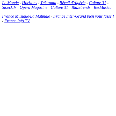
Le Monde
-
Horizons
-
Télérama
-
Réveil d'Algérie
-
Culture 31
-
Stoeck.fr
-
Opéra Magazine
-
Culture 31
-
Blazetrends
-
ResMusica
France Musique/La Matinale
-
France Inter/Grand bien vous fasse !
-
France Info TV