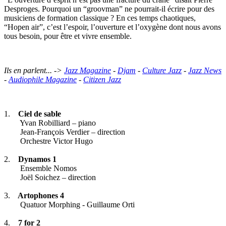
Desproges. Pourquoi un “groovman” ne pourrait-il écrire pour des
musiciens de formation classique ? En ces temps chaotiques,
“Hopen air”, c’est l’espoir, l’ouverture et l’oxygène dont nous avons
tous besoin, pour être et vivre ensemble.
Ils en parlent... ->
Jazz Magazine
-
Djam
-
Culture Jazz
-
Jazz News
-
Audiophile Magazine
-
Citizen Jazz
1.
Ciel de sable
Yvan Robilliard – piano
Jean-François Verdier – direction
Orchestre Victor Hugo
2.
Dynamos 1
Ensemble Nomos
Joël Soichez – direction
3.
Artophones 4
Quatuor Morphing - Guillaume Orti
4.
7 for 2