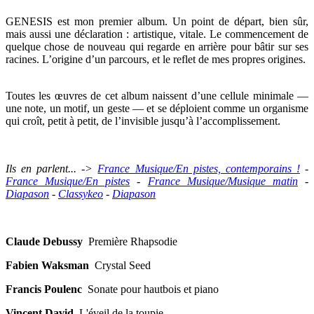
GENESIS est mon premier album. Un point de départ, bien sûr,
mais aussi une déclaration : artistique, vitale. Le commencement de
quelque chose de nouveau qui regarde en arrière pour bâtir sur ses
racines. L’origine d’un parcours, et le reflet de mes propres origines.
Toutes les œuvres de cet album naissent d’une cellule minimale —
une note, un motif, un geste — et se déploient comme un organisme
qui croît, petit à petit, de l’invisible jusqu’à l’accomplissement.
Ils en parlent... ->
France Musique/En pistes, contemporains !
-
France Musique/En pistes
-
France Musique/Musique matin
-
Diapason
-
Classykeo
-
Diapason
Claude Debussy
Première Rhapsodie
Fabien Waksman
Crystal Seed
Francis Poulenc
Sonate pour hautbois et piano
Vincent David
L'éveil de la toupie