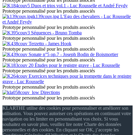
Prototype personnalisé pour les produits associés
Duos et trios vol.1 - Luc Rousselle et André Feydy
Prototype personnalisé pour les produits associés
k139couv.jpg
L'Ego des chevaliers - Luc Rousselle
et André Feydy
Prototype personnalisé pour les produits associés
Séquences - Bruno Tomba
Prototype personnalisé pour les produits associés
Terzetto - James Hook
Prototype personnalisé pour les produits associés
Sonate n°5 op.7 - Joseph Bodin de Boismortier
Prototype personnalisé pour les produits associés
20 Études pour le registre grave - Luc Rousselle
Prototype personnalisé pour les produits associés
Exercices techniques pour la trompette dans le registre
grave - Luc Rousselle
Prototype personnalisé pour les produits associés
Directions
Prototype personnalisé pour les produits associés
KLARTHE utilise des cookies pour personnaliser et améliorer son
utilisation. Vous pouvez autoriser ces opérations en continuant votre
navigation ou les limiter en personnalisant vos choix. Si vous
souhaitez en savoir plus, veuillez lire notre Charte des données
personnelles et des cookies. En cliquant sur OK, j’accepte les