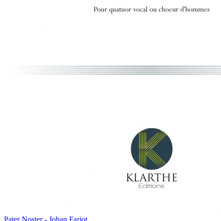
Pater Noster - Johan Farjot