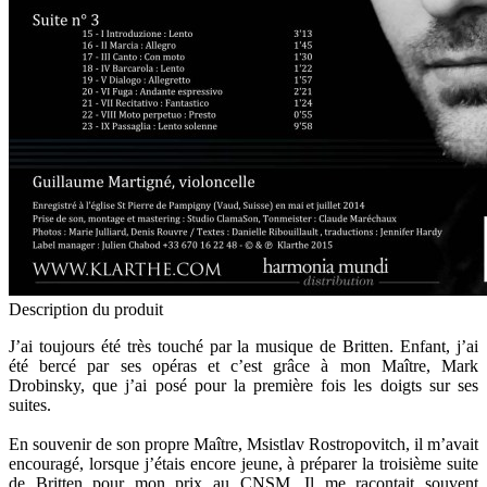
Description du produit
J’ai toujours été très touché par la musique de Britten. Enfant, j’ai
été bercé par ses opéras et c’est grâce à mon Maître, Mark
Drobinsky, que j’ai posé pour la première fois les doigts sur ses
suites.
En souvenir de son propre Maître, Msistlav Rostropovitch, il m’avait
encouragé, lorsque j’étais encore jeune, à préparer la troisième suite
de Britten pour mon prix au CNSM. Il me racontait souvent