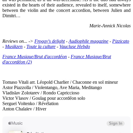
existed in the hearts of their audience, revealed to itself, somewhere
between the violin and the concert accordion, between Julien and
Dimitri…
Marie-Annick Nicolas
Reviews on... ->
Froggy's delight
-
Audiophile magazine
-
Pizzicato
-
Musikzen
-
Toute la culture
-
Vaucluse Hebdo
France Musique/Brut d'accordéon
-
France Musique/Brut
d'accordéon (2)
Tomaso Vitali arr. Léopold Charlier / Chaconne en sol mineur
Astor Piazzolla / Violentango, Ave Maria, Meditango
Vladislav Zolotarev / Rondo Capriccioso
Victor Vlasov / Goulag pour accordéon solo
Sergueï Voïtenko / Révélation
Anton Chalaïev / Hiver