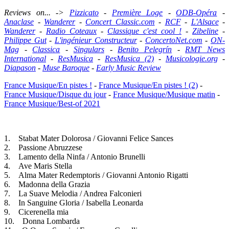
Reviews on... ->
Pizzicato
-
Première Loge
-
ODB-Opéra
-
Anaclase
-
Wanderer
-
Concert Classic.com
-
RCF
-
L'Alsace
-
Wanderer
-
Radio Coteaux
-
Classique c'est cool !
-
Zibeline
-
Philippe Gut
-
L'ingénieur Constructeur
-
ConcertoNet.com
-
ON-
Mag
-
Classica
-
Singulars
-
Benito Pelegrín
-
RMT News
International
-
ResMusica
-
ResMusica (2)
-
Musicologie.org
-
Diapason
-
Muse Baroque
-
Early Music Review
France Musique/En pistes !
-
France Musique/En pistes ! (2)
-
France Musique/Disque du jour
-
France Musique/Musique matin
-
France Musique/Best-of 2021
1. Stabat Mater Dolorosa / Giovanni Felice Sances
2. Passione Abruzzese
3. Lamento della Ninfa / Antonio Brunelli
4. Ave Maris Stella
5. Alma Mater Redemptoris / Giovanni Antonio Rigatti
6. Madonna della Grazia
7. La Suave Melodia / Andrea Falconieri
8. In Sanguine Gloria / Isabella Leonarda
9. Cicerenella mia
10. Donna Lombarda