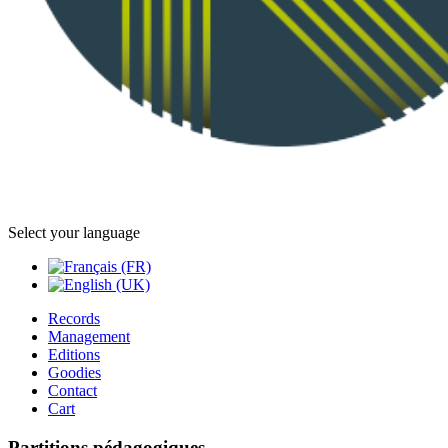
Select your language
Records
Management
Editions
Goodies
Contact
Cart
Partitions pédagogiques