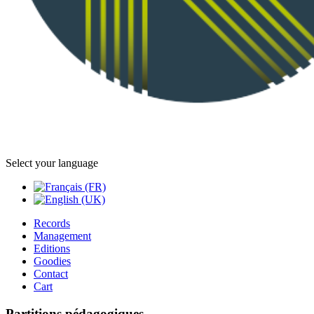
Select your language
Records
Management
Editions
Goodies
Contact
Cart
Partitions pédagogiques