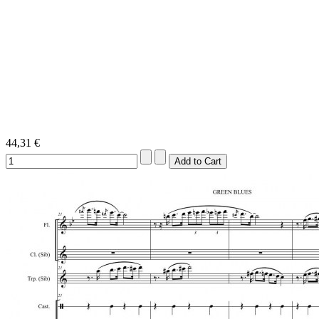
44,31 €