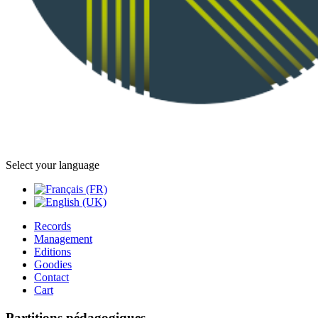
Select your language
Records
Management
Editions
Goodies
Contact
Cart
Partitions pédagogiques