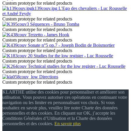
Custom prototype for related products
k139couv.jpg
L'Ego des chevaliers - Luc Rousselle
et André Feydy
Custom prototype for related products
Séquences - Bruno Tomba
Custom prototype for related products
Terzetto - James Hook
Custom prototype for related products
Sonate n°5 op.7 - Joseph Bodin de Boismortier
Custom prototype for related products
20 Studies for the low register - Luc Rousselle
Custom prototype for related products
Technical studies for the low register - Luc Rousselle
Custom prototype for related products
Directions
Custom prototype for related products
KLARTHE utilise des cookies pour personnaliser et améliorer son
utilisation. Vous pouvez autoriser ces opérations en continuant votre
navigation ou les limiter en personnalisant vos choix. Si vous
souhaitez en savoir plus, veuillez lire notre Charte des données
personnelles et des cookies. En cliquant sur OK, j’accepte les
Conditions Générales d’Utilisation et la Charte des données
personnelles et des cookies.
En savoir plus