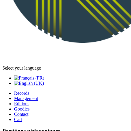
Select your language
Records
Management
Editions
Goodies
Contact
Cart
Partitions pédagogiques